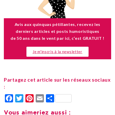
Avis aux quinquas pétillantes, recevez les
derniers articles et posts humoristiques
de 50 ans dans le vent par ici, c’est GRATUIT !
Je m'inscris à la newsletter
Partagez cet article sur les réseaux sociaux
:
Facebook
Twitter
Pinterest
Email
Partager
Vous aimeriez aussi :