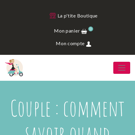
La p'tite Boutique
0
Mon panier
Mon compte
Couple : comment
savoir quand