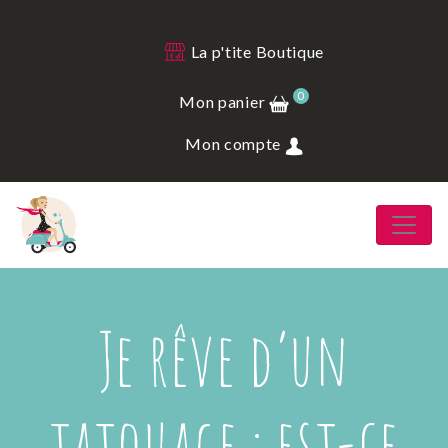
La p'tite Boutique
0
Mon panier
Mon compte
Je rêve d’un
tatouage : est-ce